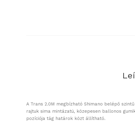
Le
A Trans 2.0M megbízható Shimano belépő szintű a
rajtuk sima mintázatú, közepesen ballonos gumik
pozíciója tág határok közt állítható.