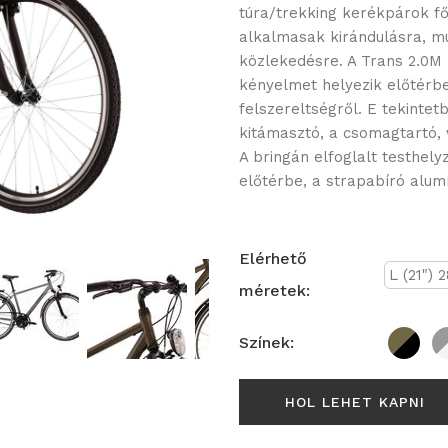
túra/trekking kerékpárok fő
alkalmasak kirándulásra, m
közlekedésre. A Trans 2.0M 
kényelmet helyezik előtérb
felszereltségről. E tekintetb
kitámasztó, a csomagtartó, v
A bringán elfoglalt testhel
előtérbe, a strapabíró alum
Elérhető
L (21") 2
méretek:
Színek:
HOL LEHET KAPNI