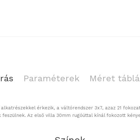
írás
Paraméterek
Méret táblá
lkatrészekkel érkezik, a váltórendszer 3x7, azaz 21 fokozat
 feszülnek. Az első villa 30mm rugóúttal kínál fokozott kén
Színek