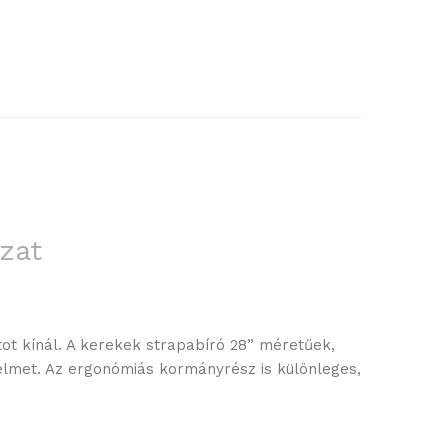
zat
ot kínál. A kerekek strapabíró 28” méretűek,
yelmet. Az ergonómiás kormányrész is különleges,