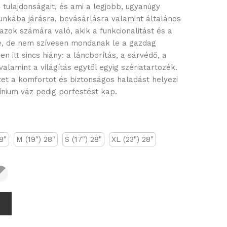
 tulajdonságait, és ami a legjobb, ugyanúgy
unkába járásra, bevásárlásra valamint általános
azok számára való, akik a funkcionalitást és a
e, de nem szívesen mondanak le a gazdag
en itt sincs hiány: a láncborítás, a sárvédő, a
alamint a világítás egytől egyig szériatartozék.
yzet a komfortot és biztonságos haladást helyezi
ínium váz pedig porfestést kap.
8"
M (19") 28"
S (17") 28"
XL (23") 28"