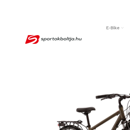
­ ­
E-Bike