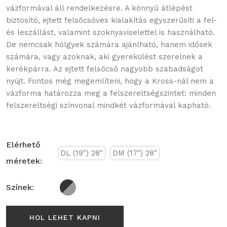
vázformával áll rendelkezésre. A könnyű átlépést
biztosító, ejtett felsőcsöves kialakítás egyszerűsíti a fel-
és leszállást, valamint szoknyaviselettel is használható.
De nemcsak hölgyek számára ajánlható, hanem idősek
számára, vagy azoknak, aki gyerekülést szerelnek a
kerékpárra. Az ejtett felsőcső nagyobb szabadságot
nyújt. Fontos még megemlíteni, hogy a Kross-nál nem a
vázforma határozza meg a felszereltségszintet: minden
felszereltségi színvonal mindkét vázformával kapható.
Elérhető
DL (19") 28"
DM (17") 28"
méretek:
Színek:
HOL LEHET KAPNI