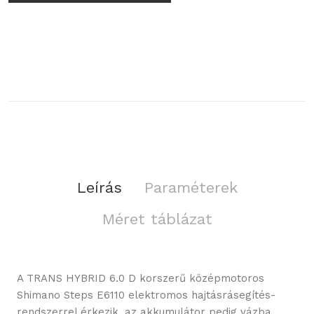
Leírás
Paraméterek
Méret táblázat
A TRANS HYBRID 6.0 D korszerű középmotoros
Shimano Steps E6110 elektromos hajtásrásegítés-
rendszerrel érkezik, az akkumulátor pedig vázba