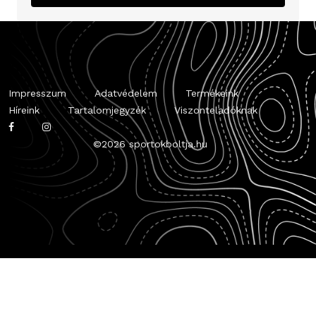
Impresszum
Adatvédelem
Termékeink
Híreink
Tartalomjegyzék
Viszonteladóknak
©
2026 sportokboltja.hu