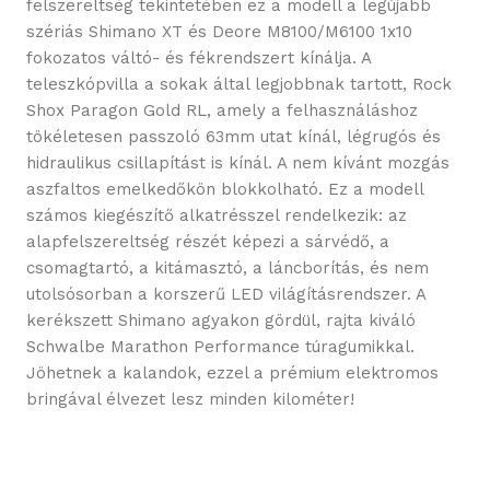
felszereltség tekintetében ez a modell a legújabb
szériás Shimano XT és Deore M8100/M6100 1x10
fokozatos váltó- és fékrendszert kínálja. A
teleszkópvilla a sokak által legjobbnak tartott, Rock
Shox Paragon Gold RL, amely a felhasználáshoz
tökéletesen passzoló 63mm utat kínál, légrugós és
hidraulikus csillapítást is kínál. A nem kívánt mozgás
aszfaltos emelkedőkön blokkolható. Ez a modell
számos kiegészítő alkatrésszel rendelkezik: az
alapfelszereltség részét képezi a sárvédő, a
csomagtartó, a kitámasztó, a láncborítás, és nem
utolsósorban a korszerű LED világításrendszer. A
kerékszett Shimano agyakon gördül, rajta kiváló
Schwalbe Marathon Performance túragumikkal.
Jöhetnek a kalandok, ezzel a prémium elektromos
bringával élvezet lesz minden kilométer!