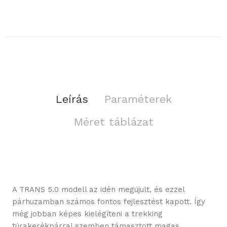
Leírás
Paraméterek
Méret táblázat
A TRANS 5.0 modell az idén megújult, és ezzel
párhuzamban számos fontos fejlesztést kapott. Így
még jobban képes kielégíteni a trekking
túrakerékpárral szemben támasztott magas