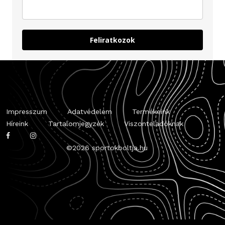
Feliratkozok
Impresszum
Adatvédelem
Termékeink
Híreink
Tartalomjegyzék
Viszonteladóknak
©
2026 sportokboltja.hu