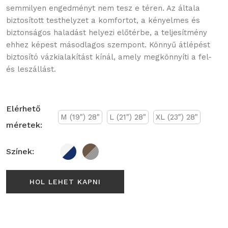
semmilyen engedményt nem tesz e téren. Az általa
biztosított testhelyzet a komfortot, a kényelmes és
biztonságos haladást helyezi előtérbe, a teljesítmény
ehhez képest másodlagos szempont. Könnyű átlépést
biztosító vázkialakítást kínál, amely megkönnyíti a fel-
és leszállást.
Elérhető
M (19") 28"
L (21") 28"
XL (23") 28"
méretek:
Színek:
HOL LEHET KAPNI