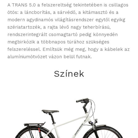
A TRANS 5.0 a felszereltség tekintetében is csillagos
ötös: a láncborítás, a sárvédő, a kitámasztó és a
modern agydinamós világításrendszer egytől egyikg
szériatartozék, a rajta lévő nagy teherbírású,
rendszerintegrált csomagtartó pedig könnyedén
megbirkózik a többnapos túrához szükséges
felszereléssel. Említsük még meg, hogy a kábelek az
alumíniumötvözet vázon belül futnak.
Színek