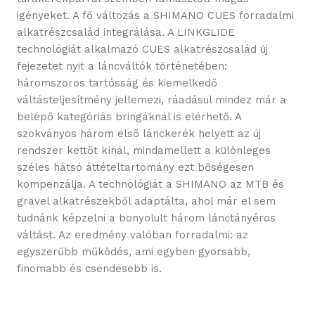
igényeket. A fő változás a SHIMANO CUES forradalmi
alkatrészcsalád integrálása. A LINKGLIDE
technológiát alkalmazó CUES alkatrészcsalád új
fejezetet nyit a láncváltók történetében:
háromszoros tartósság és kiemelkedő
váltásteljesítmény jellemezi, ráadásul mindez már a
belépő kategóriás bringáknál is elérhető. A
szokványos három első lánckerék helyett az új
rendszer kettőt kínál, mindamellett a különleges
széles hátsó áttételtartomány ezt bőségesen
kompenzálja. A technológiát a SHIMANO az MTB és
gravel alkatrészekből adaptálta, ahol már el sem
tudnánk képzelni a bonyolult három lánctányéros
váltást. Az eredmény valóban forradalmi: az
egyszerűbb működés, ami egyben gyorsabb,
finomabb és csendesebb is.