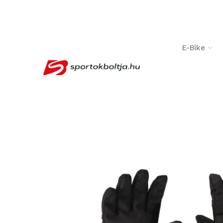
­ ­
E-Bike