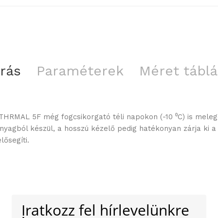
írás
Paraméterek
Méret táblá
HRMAL 5F még fogcsikorgató téli napokon (-10 ⁰C) is melegen
nyagból készül, a hosszú kézelő pedig hatékonyan zárja ki a 
lősegíti.
Iratkozz fel hírlevelünkre