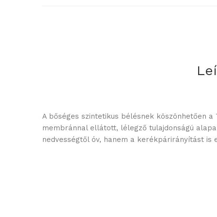
Le
A bőséges szintetikus bélésnek köszönhetően a T
membránnal ellátott, lélegző tulajdonságú alapa
nedvességtől óv, hanem a kerékpárirányítást is e