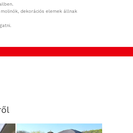
ilben.
, molinók, dekorációs elemek állnak
atni.
ől