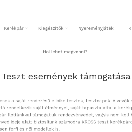
Kerékpár
Kiegészítők
Nyereményjáték
K
Hol lehet megvenni?
Teszt események támogatása
resek a saját rendezésű e-bike tesztek, tesztnapok. A vevők 
rló rendelkezik saját élménnyel, saját tapasztalattal a keré
ár flottánkkal támogatjuk rendezvényedet, vagyis nem kell 
ideje alatt biztosítunk számodra KROSS teszt kerékpárokat.
n férfi és női modellek is.