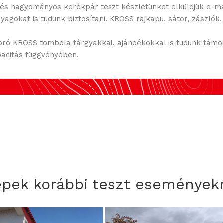
e és hagyományos kerékpár teszt készletünket elküldjük e-ma
agokat is tudunk biztosítani. KROSS rajkapu, sátor, zászlók
apró KROSS tombola tárgyakkal, ajándékokkal is tudunk támog
pacitás függvényében.
pek korábbi teszt eseményekr