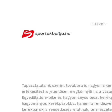
­ ­
E-Bike
Tapasztalataink szerint továbbra is nagyon sike
értékesítést is jelentősen megkönnyíti ha a vásá
Egyedülálló e-bike és hagyományos teszt kerékp
hagyományos kerékpárokba, hanem a rendezvényed 
kerékpárok is rendelkezésre állnak, természetese