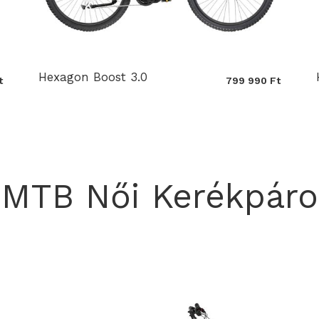
Hexagon Boost 3.0
t
799 990 Ft
eMTB Női Kerékpáro