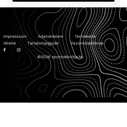
Impresszum
Adatvédelem
Termékeink
Híreink
Tartalomjegyzék
Viszonteladóknak
©
2026 sportokboltja.hu