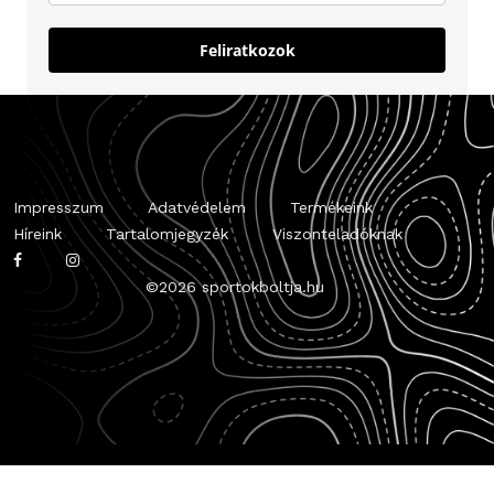
Feliratkozok
Impresszum
Adatvédelem
Termékeink
Híreink
Tartalomjegyzék
Viszonteladóknak
©
2026 sportokboltja.hu