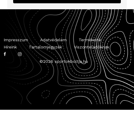
Impresszum
Adatvédelem
Termékeink
Híreink
Tartalomjegyzék
Viszonteladóknak
©
2026 sportokboltja.hu