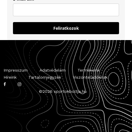
Feliratkozok
Impresszum
Adatvédelem
Termékeink
Híreink
Tartalomjegyzék
Viszonteladóknak
©
2026 sportokboltja.hu