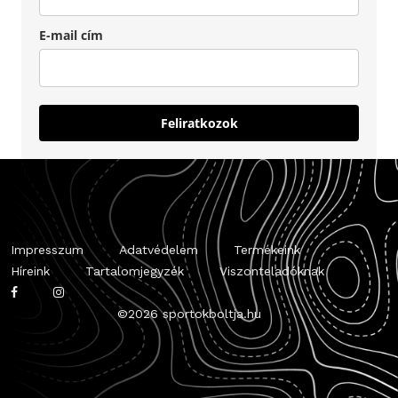
E-mail cím
Feliratkozok
Impresszum
Adatvédelem
Termékeink
Híreink
Tartalomjegyzék
Viszonteladóknak
©
2026 sportokboltja.hu