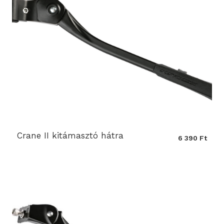
Crane II kitámasztó hátra
6 390 Ft