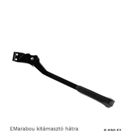
EMarabou kitámasztó hátra
8 690 Ft