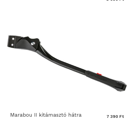
Marabou II kitámasztó hátra
7 390 Ft