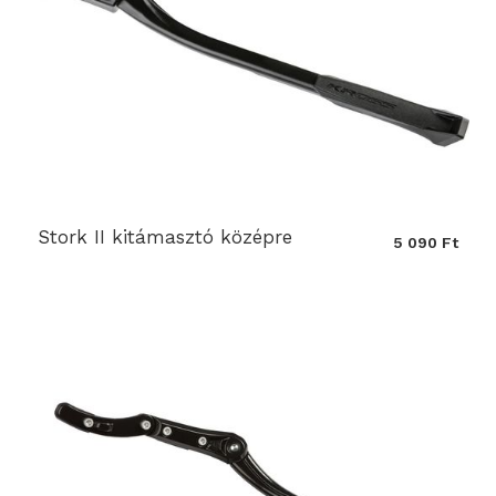
Stork II kitámasztó középre
5 090 Ft