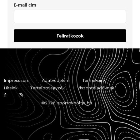
E-mail cím
Feliratkozok
Impresszum
Adatvédelem
Termékeink
Híreink
Tartalomjegyzék
Viszonteladóknak
©
2026 sportokboltja.hu