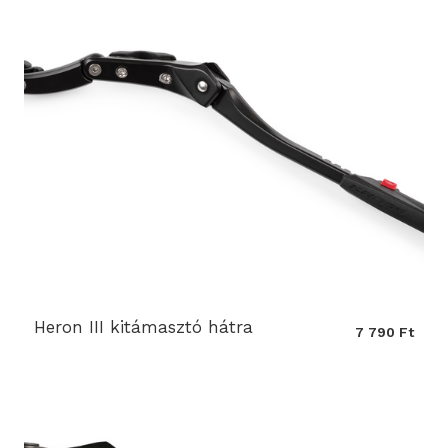
Heron III kitámasztó hátra
7 790 Ft