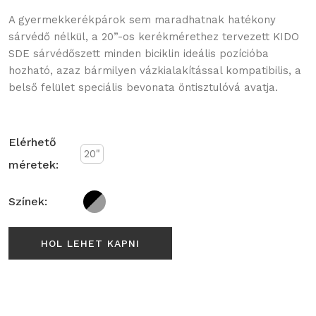
A gyermekkerékpárok sem maradhatnak hatékony
sárvédő nélkül, a 20”-os kerékmérethez tervezett KIDO
SDE sárvédőszett minden biciklin ideális pozícióba
hozható, azaz bármilyen vázkialakítással kompatibilis, a
belső felület speciális bevonata öntisztulóvá avatja.
Elérhető
20"
méretek:
Színek:
HOL LEHET KAPNI