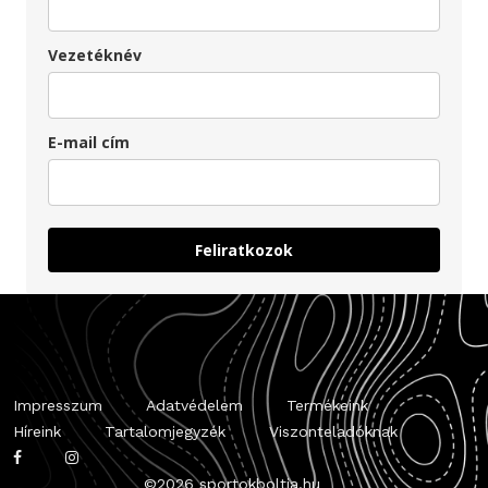
Vezetéknév
E-mail cím
Feliratkozok
Impresszum
Adatvédelem
Termékeink
Híreink
Tartalomjegyzék
Viszonteladóknak
©
2026 sportokboltja.hu