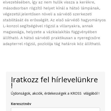
elvezetésében, így az nem hullik vissza a kerékre,
másodsorban rögzítő helyet kínál a hátsó lámpának,
végezetül jelentősen növeli a sárvédő szerkezeti
stabilitását és erősségét. Az első sárvédő hagyományos
L-konzol segítségével rögzül a villanyakra, annak
magassága, helyzete a vázkialakítás függvényében
állítható. A hátsó sárvédő praktikusan a nyeregcsőre
adapterrel rögzül, pozíciója tág határok köz állítható.
Iratkozz fel hírlevelünkre
!
Újdonságok, akciók, érdekességek a KROSS világából !
Keresztnév