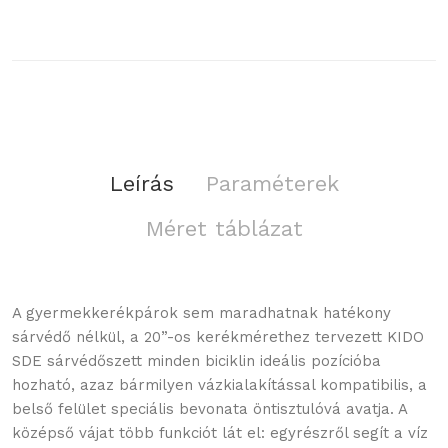
Leírás
Paraméterek
Méret táblázat
A gyermekkerékpárok sem maradhatnak hatékony
sárvédő nélkül, a 20”-os kerékmérethez tervezett KIDO
SDE sárvédőszett minden biciklin ideális pozícióba
hozható, azaz bármilyen vázkialakítással kompatibilis, a
belső felület speciális bevonata öntisztulóvá avatja. A
középső vájat több funkciót lát el: egyrészről segít a víz