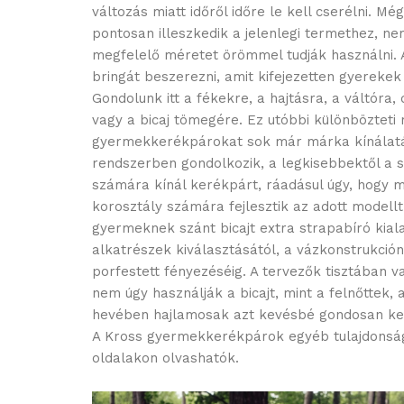
változás miatt időről időre le kell cserélni. Mé
pontosan illeszkedik a jelenlegi termethez, n
megfelelő méretet örömmel tudják használni. 
bringát beszerezni, amit kifejezetten gyerekek
Gondolunk itt a fékekre, a hajtásra, a váltóra
vagy a bicaj tömegére. Ez utóbbi különbözteti
gyermekkerékpárokat sok már márka kínálatát
rendszerben gondolkozik, a legkisebbektől a 
számára kínál kerékpárt, ráadásul úgy, hogy 
korosztály számára fejlesztik az adott modellt
gyermeknek szánt bicajt extra strapabíró kiala
alkatrészek kiválasztásától, a vázkonstrukción
porfestett fényezéséig. A tervezők tisztában v
nem úgy használják a bicajt, mint a felnőttek, 
hevében hajlamosak azt kevésbé gondosan kez
A Kross gyermekkerékpárok egyéb tulajdonság
oldalakon olvashatók.