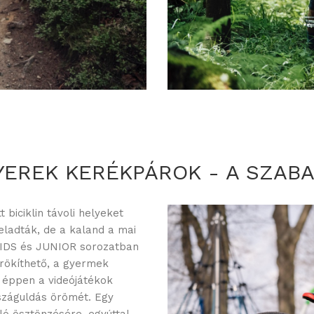
YEREK KERÉKPÁROK - A SZA
biciklin távoli helyeket
feladták, de a kaland a mai
KIDS és JUNIOR sorozatban
örökíthető, a gyermek
 éppen a videójátékok
száguldás örömét. Egy