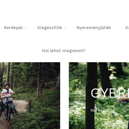
Kerékpár
Kiegészítők
Nyereményjáték
K
Hol lehet megvenni?
GYE
Kerékpárok