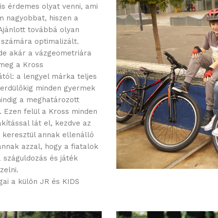
gis érdemes olyat venni, ami
em nagyobbat, hiszen a
Ajánlott továbbá olyan
 számára optimalizált.
, de akár a vázgeometriára
 meg a Kross
ól: a lengyel márka teljes
serdülőkig minden gyermek
mindig a meghatározott
. Ezen felül a Kross minden
kítással lát el, kezdve az
 keresztül annak ellenálló
annak azzal, hogy a fiatalok
a száguldozás és játék
elni.
ai a külön JR és KIDS