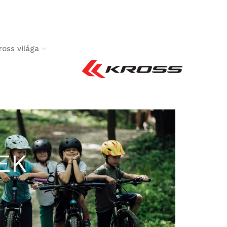
ross világa
REK