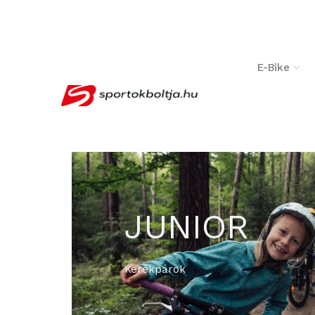
­ ­
E-Bike
JUNIOR
Kerékpárok