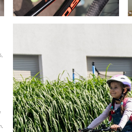
ő,
e
n,