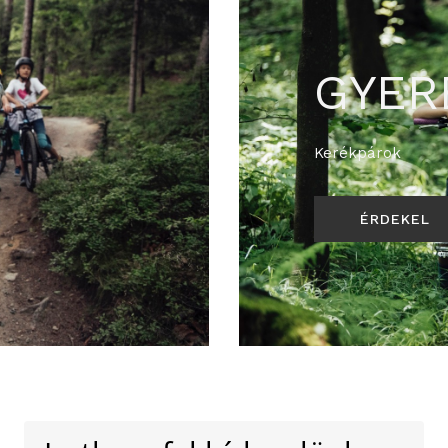
GYE
Kerékpárok
ÉRDEKEL