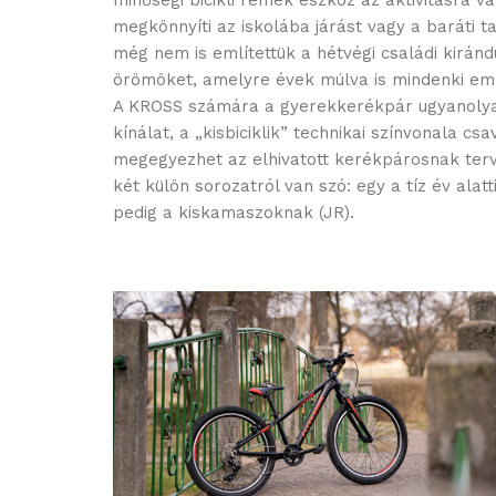
minőségi bicikli remek eszköz az aktivitásra va
megkönnyíti az iskolába járást vagy a baráti ta
még nem is említettük a hétvégi családi kiránd
örömöket, amelyre évek múlva is mindenki eml
A KROSS számára a gyerekkerékpár ugyanolyan
kínálat, a „kisbiciklik” technikai színvonala cs
megegyezhet az elhivatott kerékpárosnak terv
két külön sorozatról van szó: egy a tíz év alat
pedig a kiskamaszoknak (JR).