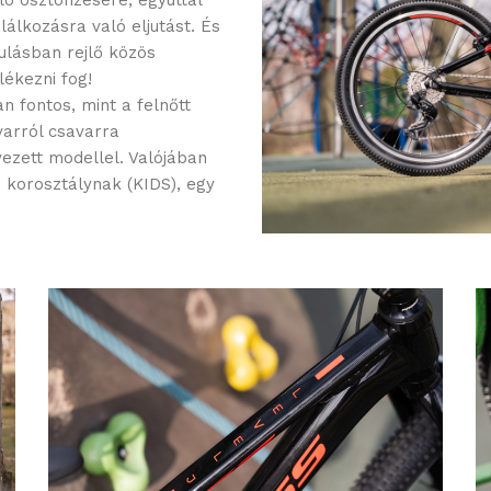
ló ösztönzésére, egyúttal
lálkozásra való eljutást. És
ulásban rejlő közös
ékezni fog!
 fontos, mint a felnőtt
avarról csavarra
ezett modellel. Valójában
ti korosztálynak (KIDS), egy