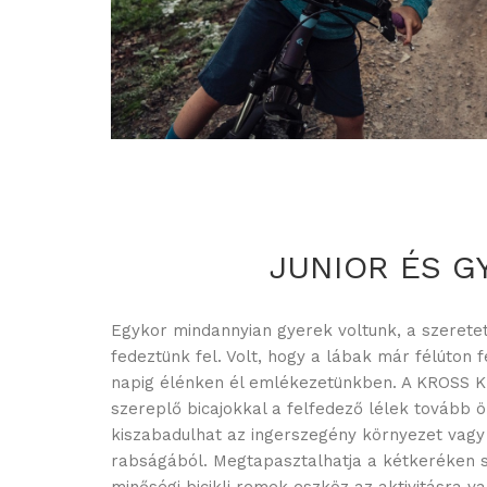
JUNIOR ÉS G
Egykor mindannyian gyerek voltunk, a szeretett 
fedeztünk fel. Volt, hogy a lábak már félúton 
napig élénken él emlékezetünkben. A KROSS 
szereplő bicajokkal a felfedező lélek tovább 
kiszabadulhat az ingerszegény környezet vagy
rabságából. Megtapasztalhatja a kétkeréken 