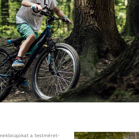
mekbicajokat a testméret-