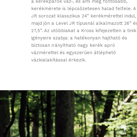
a kerékpárok váz-, és ami még fontosabb,
kerékmérete is lépcsőzetesen halad felfele. A
JR sorozat klasszikus 24” kerékmérettel indul,
majd jön a Level JR típusnál alkalmazott 26” é
27,5”. Az utóbbiakat a Kross kifejezetten a tinik
igényeire szabja: a hatékonyan hajtható és
biztosan irányítható nagy kerék apró
vázmérettel és egyszerűen átléphető
vázkialakítással érkezik.