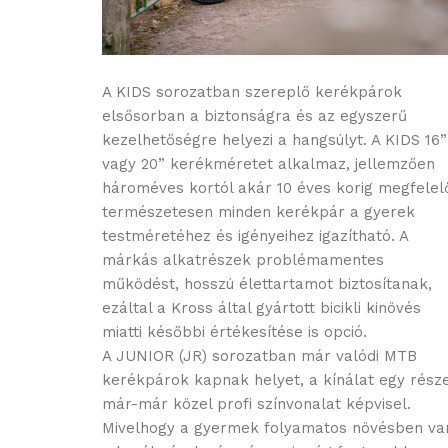
A KIDS sorozatban szereplő kerékpárok
elsősorban a biztonságra és az egyszerű
kezelhetőségre helyezi a hangsúlyt. A KIDS 16”
vagy 20” kerékméretet alkalmaz, jellemzően
hároméves kortól akár 10 éves korig megfelel
természetesen minden kerékpár a gyerek
testméretéhez és igényeihez igazítható. A
márkás alkatrészek problémamentes
működést, hosszú élettartamot biztosítanak,
ezáltal a Kross által gyártott bicikli kinövés
miatti későbbi értékesítése is opció.
A JUNIOR (JR) sorozatban már valódi MTB
kerékpárok kapnak helyet, a kínálat egy rész
már-már közel profi színvonalat képvisel.
Mivelhogy a gyermek folyamatos növésben va