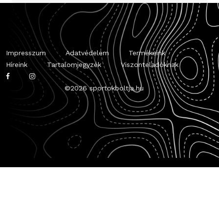
Impresszum
Adatvédelem
Termékeink
Híreink
Tartalomjegyzék
Viszonteladóknak
©
2026 sportokboltja.hu