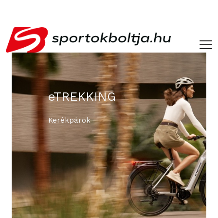
­ ­
eTREKKING
Kerékpárok