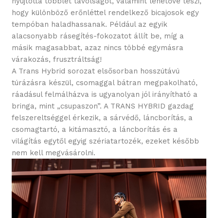
nyújtotta többlet távolságot, valamint lehetővé teszi,
hogy különböző erőnléttel rendelkező bicajosok egy
tempóban haladhassanak. Például az egyik
alacsonyabb rásegítés-fokozatot állít be, míg a
másik magasabbat, azaz nincs többé egymásra
várakozás, frusztráltság!
A Trans Hybrid sorozat elsősorban hosszútávú
túrázásra készül, csomaggal bátran megpakolható,
ráadásul felmálházva is ugyanolyan jól irányítható a
bringa, mint „csupaszon”. A TRANS HYBRID gazdag
felszereltséggel érkezik, a sárvédő, láncborítás, a
csomagtartó, a kitámasztó, a láncborítás és a
világítás egytől egyig szériatartozék, ezeket később
nem kell megvásárolni.