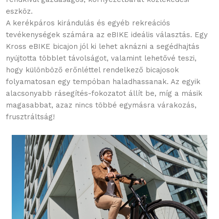
eszköz.
A kerékpáros kirándulás és egyéb rekreációs
tevékenységek számára az eBIKE ideális választás. Egy
Kross eBIKE bicajon jól ki lehet aknázni a segédhajtás
nyújtotta többlet távolságot, valamint lehetővé teszi,
hogy különböző erőnléttel rendelkező bicajosok
folyamatosan egy tempóban haladhassanak. Az egyik
alacsonyabb rásegítés-fokozatot állít be, míg a másik
magasabbat, azaz nincs többé egymásra várakozás,
frusztráltság!