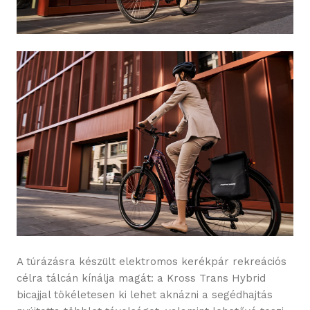
A túrázásra készült elektromos kerékpár rekreációs
célra tálcán kínálja magát: a Kross Trans Hybrid
bicajjal tökéletesen ki lehet aknázni a segédhajtás