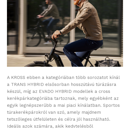
A KROSS ebben a kategóriában több sorozatot kínál
a TRANS HYBRID elsősorban hosszútávú túrázásra
készül, míg az EVADO HYBRID modellek a cross
kerékpárkategóriába tartoznak, mely egyébként az
egyik legnépszerűbb a mai piaci kínálatban. Sportos
túrakerékpárokról van szó, amely majdnem
tetszőleges útfelületen és célra jól használható.
Ideális azok számára, akik kedvtelésből