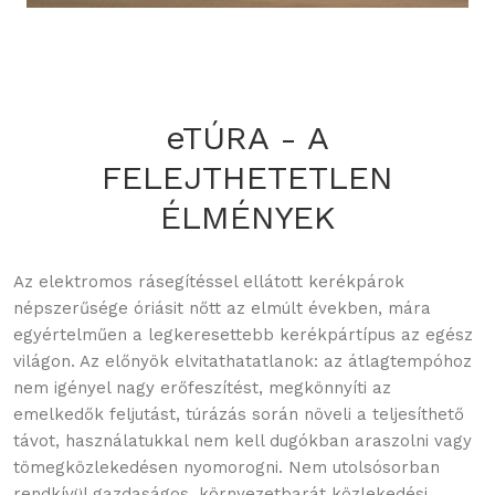
eTÚRA - A
FELEJTHETETLEN
ÉLMÉNYEK
Az elektromos rásegítéssel ellátott kerékpárok
népszerűsége óriásit nőtt az elmúlt években, mára
egyértelműen a legkeresettebb kerékpártípus az egész
világon. Az előnyök elvitathatatlanok: az átlagtempóhoz
nem igényel nagy erőfeszítést, megkönnyíti az
emelkedők feljutást, túrázás során növeli a teljesíthető
távot, használatukkal nem kell dugókban araszolni vagy
tömegközlekedésen nyomorogni. Nem utolsósorban
rendkívül gazdaságos, környezetbarát közlekedési