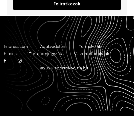
Feliratkozok
Impresszum
Adatvédelem
Termékeink
Híreink
Tartalomjegyzék
Viszonteladóknak
©
2026 sportokboltja.hu