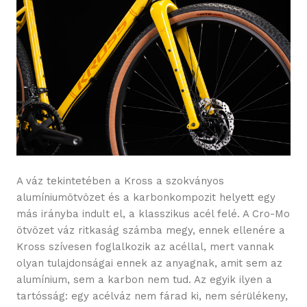
A váz tekintetében a Kross a szokványos
alumíniumötvözet és a karbonkompozit helyett egy
más irányba indult el, a klasszikus acél felé. A Cro-Mo
ötvözet váz ritkaság számba megy, ennek ellenére a
Kross szívesen foglalkozik az acéllal, mert vannak
olyan tulajdonságai ennek az anyagnak, amit sem az
alumínium, sem a karbon nem tud. Az egyik ilyen a
tartósság: egy acélváz nem fárad ki, nem sérülékeny,