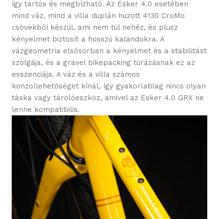
így tartós és megbízható. Az Esker 4.0 esetében
mind váz, mind a villa duplán húzott 4130 CroMo
csövekből készül, ami nem túl nehéz, és plusz
kényelmet biztosít a hosszú kalandokra. A
vázgeometria elsősorban a kényelmet és a stabilitást
szolgája, és a gravel bikepacking túrázásnak ez az
esszenciája. A váz és a villa számos
konzollehetőséget kínál, így gyakorlatilag nincs olyan
táska vagy tárolóeszköz, amivel az Esker 4.0 GRX ne
lenne kompatibilis.