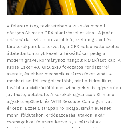
A felszereltség tekintetében a 2025-ös modell
döntően Shimano GRX alkatrészeket kínál. A japán
óriásmárka ezt a sorozatot kifejezetten gravel és
túrakerékpárokra tervezte, a GRX hátsó váltó széles
áttételtartományt kezel, a fékváltókar pedig a
modern gravel kormányhoz hangolt kialakítást kap. A
Kross Esker 4.0 GRX 2x10 fokozatos rendszerrel
szerelt, és ehhez mechanikus tárcsaféket kínál. A
mechanikus fék megbízhatóbb, mint a hidraulikus,
továbbá a civilizációtól messzi helyeken is egyszerűen
javítható, pótolható. A kerekek ugyancsak Shimano
agyakra épülnek, és WTB Resolute Comp gumival
érkezik. Ezzel a strapabíró bicajjal simán el lehet
menni földutakon, erdőgazdasági utakon, akár
csomagokkal felszerelkezve is, a bátrabbak