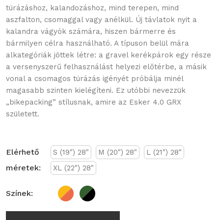
túrázáshoz, kalandozáshoz, mind terepen, mind
aszfalton, csomaggal vagy anélkül. Új távlatok nyit a
kalandra vágyók számára, hiszen bármerre és
bármilyen célra használható. A típuson belül mára
alkategóriák jöttek létre: a gravel kerékpárok egy része
a versenyszerű felhasználást helyezi előtérbe, a másik
vonal a csomagos túrázás igényét próbálja minél
magasabb szinten kielégíteni. Ez utóbbi nevezzük
„bikepacking” stílusnak, amire az Esker 4.0 GRX
született.
Elérhető
S (19") 28"
M (20") 28"
L (21") 28"
méretek:
XL (22") 28"
Színek: