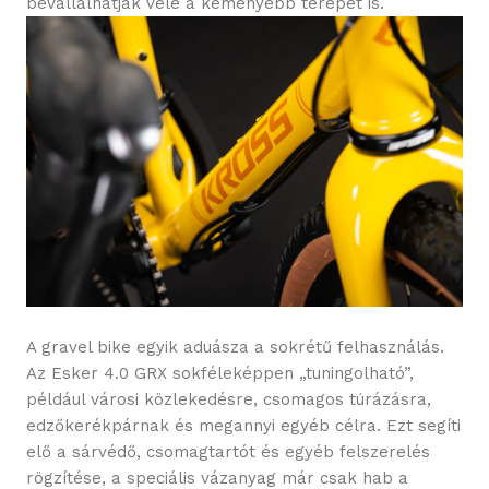
bevállalhatják vele a keményebb terepet is.
A gravel bike egyik aduásza a sokrétű felhasználás.
Az Esker 4.0 GRX sokféleképpen „tuningolható”,
például városi közlekedésre, csomagos túrázásra,
edzőkerékpárnak és megannyi egyéb célra. Ezt segíti
elő a sárvédő, csomagtartót és egyéb felszerelés
rögzítése, a speciális vázanyag már csak hab a