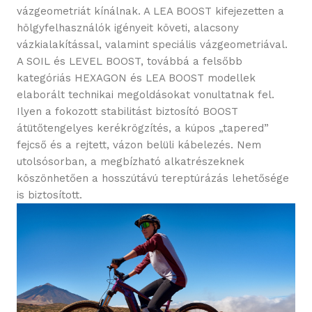
vázgeometriát kínálnak. A LEA BOOST kifejezetten a
hölgyfelhasználók igényeit követi, alacsony
vázkialakítással, valamint speciális vázgeometriával.
A SOIL és LEVEL BOOST, továbbá a felsőbb
kategóriás HEXAGON és LEA BOOST modellek
elaborált technikai megoldásokat vonultatnak fel.
Ilyen a fokozott stabilitást biztosító BOOST
átütőtengelyes kerékrögzítés, a kúpos „tapered”
fejcső és a rejtett, vázon belüli kábelezés. Nem
utolsósorban, a megbízható alkatrészeknek
köszönhetően a hosszútávú tereptúrázás lehetősége
is biztosított.