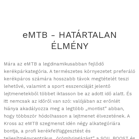
eMTB - HATÁRTALAN
ÉLMÉNY
Mára az eMTB a legdinamikusabban fejlődő
kerékpárkategória. A természetes környezetet preferáló
kerékpáros számára hosszabb távok megtételét teszi
lehetővé, valamint a sport esszenciáját jelentő
lejtmenetekből többet iktasson be az adott idő alatt. És
itt nemcsak az időről van szó: valójában az erőnlét
hiánya akadályozza meg a legtöbb „montist” abban,
hogy többször hódolhasson a lejtmenet élvezetének. A
Kross az eMTB szegmenst idén négy alkategóriára
bontja, a profi kerékfelfüggesztést és
teljesítménycentrikus „örömbringázást” a SOIL BOOST és