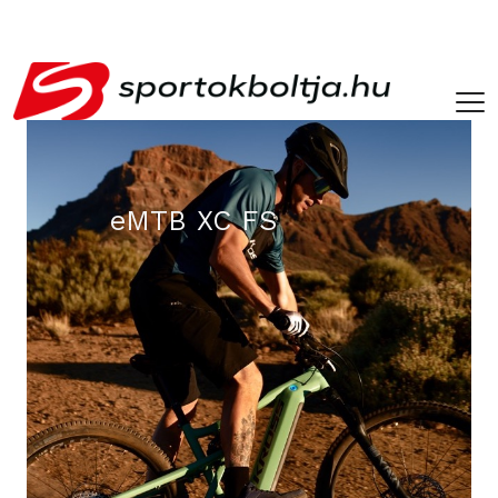
­ ­
eMTB XC FS