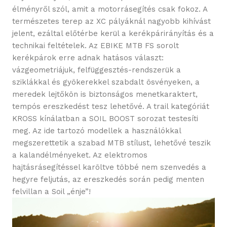
élményről szól, amit a motorrásegítés csak fokoz. A
természetes terep az XC pályáknál nagyobb kihívást
jelent, ezáltal előtérbe kerül a kerékpárirányítás és a
technikai feltételek. Az EBIKE MTB FS sorolt
kerékpárok erre adnak hatásos választ:
vázgeometriájuk, felfüggesztés-rendszerük a
sziklákkal és gyökerekkel szabdalt ösvényeken, a
meredek lejtőkön is biztonságos menetkaraktert,
tempós ereszkedést tesz lehetővé. A trail kategóriát
KROSS kínálatban a SOIL BOOST sorozat testesíti
meg. Az ide tartozó modellek a használókkal
megszerettetik a szabad MTB stílust, lehetővé teszik
a kalandélményeket. Az elektromos
hajtásrásegítéssel karöltve többé nem szenvedés a
hegyre feljutás, az ereszkedés során pedig menten
felvillan a Soil „énje”!