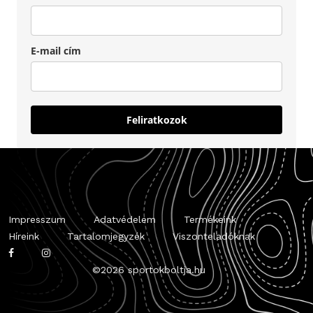
E-mail cím
Feliratkozok
Impresszum
Adatvédelem
Termékeink
Híreink
Tartalomjegyzék
Viszonteladóknak
©
2026 sportokboltja.hu