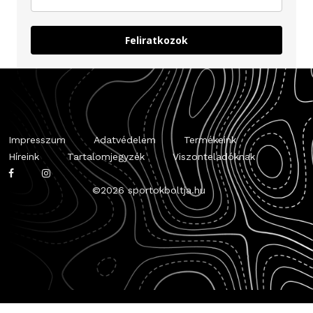
Feliratkozok
Impresszum
Adatvédelem
Termékeink
Híreink
Tartalomjegyzék
Viszonteladóknak
©
2026 sportokboltja.hu