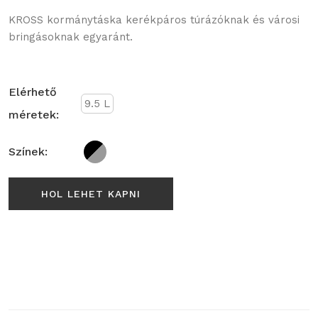
KROSS kormánytáska kerékpáros túrázóknak és városi
bringásoknak egyaránt.
Elérhető
9.5 L
méretek:
Színek:
HOL LEHET KAPNI