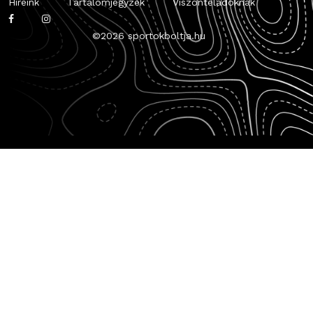
Híreink
Tartalomjegyzék
Viszonteladóknak
©
2026 sportokboltja.hu